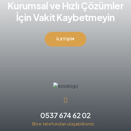
Kurumsal ve Hızlı Çözümler
İçin Vakit Kaybetmeyin
İLETIŞIM
0537 674 62 02
Bize telefondan ulaşabilirsiniz...